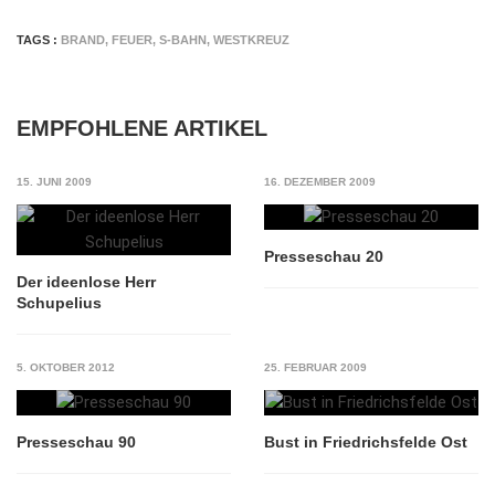
TAGS :
BRAND
,
FEUER
,
S-BAHN
,
WESTKREUZ
EMPFOHLENE ARTIKEL
15. JUNI 2009
16. DEZEMBER 2009
Presseschau 20
Der ideenlose Herr
Schupelius
5. OKTOBER 2012
25. FEBRUAR 2009
Presseschau 90
Bust in Friedrichsfelde Ost