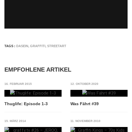
TAGS :
DASEIN
,
GRAFFITI
,
STREETART
EMPFOHLENE ARTIKEL
16. FEBRUAR 2015
12. OKTOBER 2020
Thuglife: Episode 1-3
Was Fährt #39
15. MÄRZ 2014
11. NOVEMBER 2010