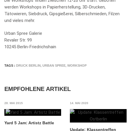
Die Workshops finden zwischen 12-20 Uhr statt. Geboten
werden Workshops in Papierherstellung, 3D-Drucken,
Tätowieren, Siebdruck, Gipsgießerei, Silberschmieden, Filzen
und vieles mehr.
Urban Spree Galerie
Revaler Str. 99
10245 Berlin-Friedrichshain
TAGS :
DRUCK BERLIN
,
URBAN SPREE
,
WORKSHOP
EMPFOHLENE ARTIKEL
28. MAI 2015
14. MAI 2020
Yard 5 Jam: Artistz Battle
Update: Klassentreffen