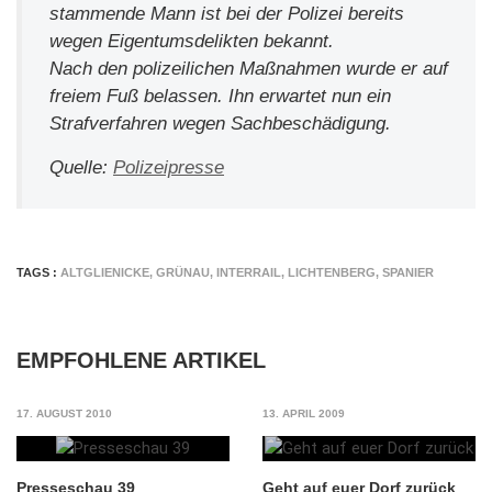
stammende Mann ist bei der Polizei bereits
wegen Eigentumsdelikten bekannt.
Nach den polizeilichen Maßnahmen wurde er auf
freiem Fuß belassen. Ihn erwartet nun ein
Strafverfahren wegen Sachbeschädigung.
Quelle:
Polizeipresse
TAGS :
ALTGLIENICKE
,
GRÜNAU
,
INTERRAIL
,
LICHTENBERG
,
SPANIER
EMPFOHLENE ARTIKEL
17. AUGUST 2010
13. APRIL 2009
Presseschau 39
Geht auf euer Dorf zurück